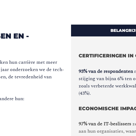
BELANGRIJ
EN EN -
CERTIFICERINGEN I
ijken hun carrière met meer
g jaar onderzoeken we de tech-
93% van de respondenten
m
sen, de tevredenheid van
stijging van bijna 6% ten 
zoals verbeterde werkkwali
(43%).
 andere hun:
ECONOMISCHE IMPAC
97% van de IT-beslissers
ze
aan hun organisaties, waa