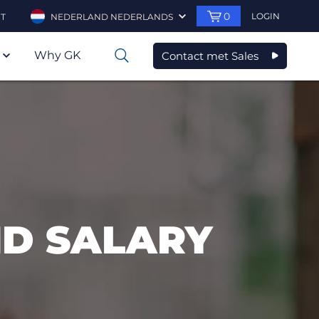
0
LOGIN
T
NEDERLAND NEDERLANDS
Why GK
Contact met Sales
0
AND SALARY