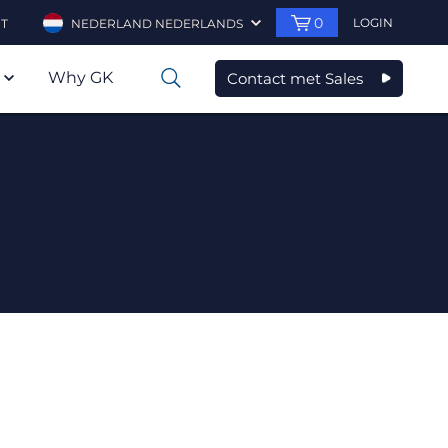
0
LOGIN
T
NEDERLAND NEDERLANDS
Why GK
Contact met Sales
0