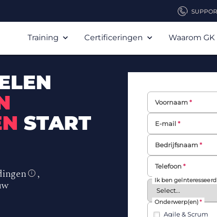
SUPPOR
Training
Certificeringen
Waarom GK
ELEN
N
Voornaam
EN
START
E-mail
Bedrijfsnaam
Telefoon
dingen
,
i
Ik ben geïnteresseerd
uw
Onderwerp(en)
Agile & Scrum