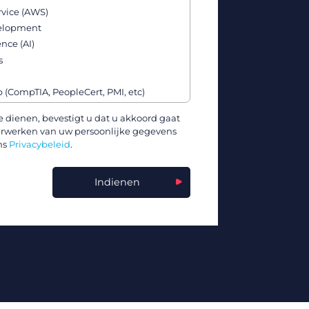
vice (AWS)
velopment
ence (AI)
s
p (CompTIA, PeopleCert, PMI, etc)
& Affiliate Programs
te dienen, bevestigt u dat u akkoord gaat
erwerken van uw persoonlijke gegevens
ture, & Software Vendors
ns
Privacybeleid
.
kills
rnetes, Docker, etc)
Indienen
g & Data Science
ling Programs