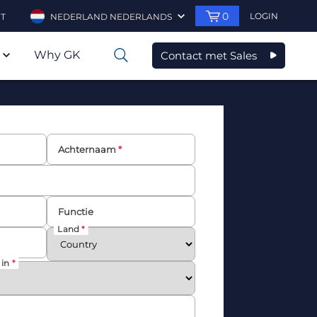
0
LOGIN
T
NEDERLAND NEDERLANDS
Why GK
Contact met Sales
0
Achternaam
Functie
Land
 in