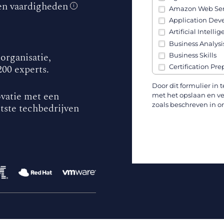
en vaardigheden
i
Amazon Web Ser
Application De
Artificial Intellig
Business Analysi
 organisatie,
Business Skills
00 experts.
Certification Pre
Channel Partner 
Door dit formulier in 
Cisco
vatie met een
met het opslaan en v
Cloud, Infrastruc
zoals beschreven in o
tste techbedrijven
Communication S
Containers (Kube
Cybersecurity
Data & AI
Data Analysis
Data Engineerin
Developers
DevOps
Government Skil
IBM