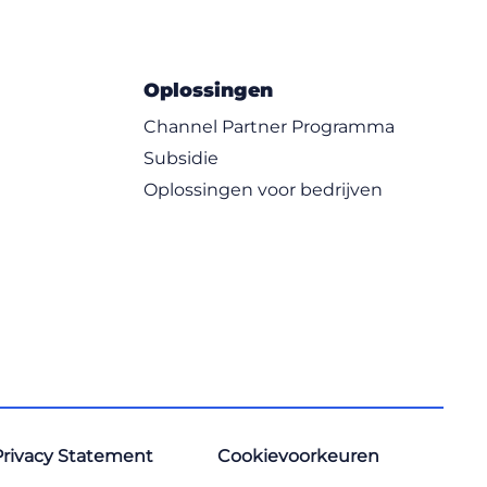
e Management
iness Skills
anagement
ams
Oplossingen
es
Channel Partner Programma
ffice Applications
Subsidie
logies
grams
Oplossingen voor bedrijven
anguages
ment
Privacy Statement
Cookievoorkeuren