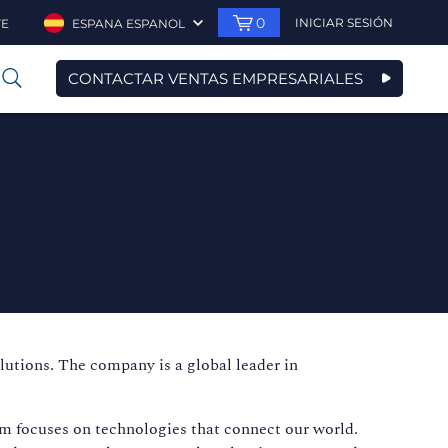
0
INICIAR SESIÓN
TE
ESPANA ESPANOL
CONTACTAR VENTAS EMPRESARIALES
0
utions. The company is a global leader in
m focuses on technologies that connect our world.