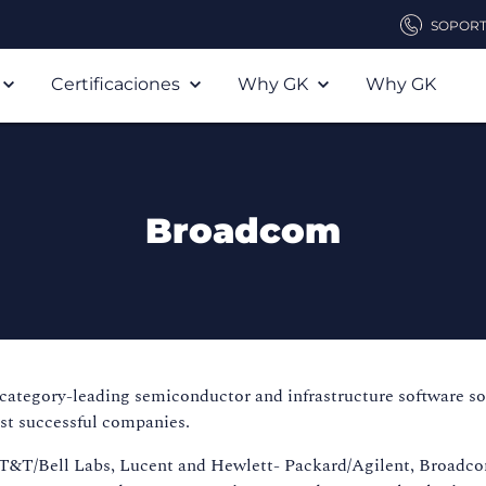
SOPOR
Certificaciones
Why GK
Why GK
Broadcom
ategory-leading semiconductor and infrastructure software sol
st successful companies.
 AT&T/Bell Labs, Lucent and Hewlett- Packard/Agilent, Broadco